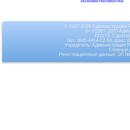
© 2007-2026 Администрация 
6+ ©2007-2020 Адми
412270, Саратов
Тел.: (845-44) 4-02-54, факс: 
Учредитель: Администрация 
Главный 
Регистрационные данные: ЭЛ № 