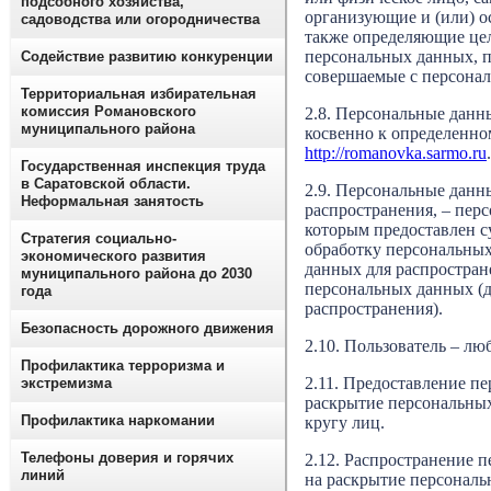
подсобного хозяйства,
организующие и (или) о
садоводства или огородничества
также определяющие цел
персональных данных, п
Содействие развитию конкуренции
совершаемые с персона
Территориальная избирательная
комиссия Романовского
2.8. Персональные данн
муниципального района
косвенно к определенно
http://romanovka.sarmo.ru
.
Государственная инспекция труда
в Саратовской области.
2.9. Персональные данн
Неформальная занятость
распространения, – пер
которым предоставлен с
Стратегия социально-
обработку персональны
экономического развития
данных для распростран
муниципального района до 2030
персональных данных (д
года
распространения).
Безопасность дорожного движения
2.10. Пользователь – лю
Профилактика терроризма и
2.11. Предоставление п
экстремизма
раскрытие персональны
Профилактика наркомании
кругу лиц.
Телефоны доверия и горячих
2.12. Распространение 
линий
на раскрытие персональ