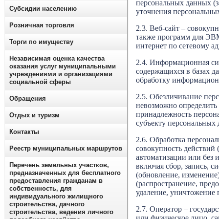
персональных данных (з
Субсидии населению
уточнения персональных
Розничная торговля
2.3. Веб-сайт – совоку
также программ для ЭВМ
Торги по имуществу
интернет по сетевому а
Независимая оценка качества
2.4. Информационная с
оказания услуг муниципальными
содержащихся в базах 
учреждениями и организациями
обработку информационн
социальной сферы
2.5. Обезличивание пер
Обращения
невозможно определить
принадлежность персон
Отдых и туризм
субъекту персональных 
Контакты
2.6. Обработка персона
совокупность действий 
Реестр муниципальных маршрутов
автоматизации или без 
Перечень земельных участков,
включая сбор, запись, с
предназначенных для бесплатного
(обновление, изменение)
предоставления гражданам в
(распространение, предо
собственность, для
удаление, уничтожение 
индивидуального жилищного
строительства, дачного
2.7. Оператор – госуда
строительства, ведения личного
или физическое лицо, с