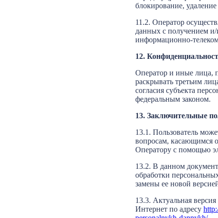
блокирование, удаление
11.2. Оператор осущест
данных с получением и
информационно-телеком
12. Конфиденциальнос
Оператор и иные лица, 
раскрывать третьим лиц
согласия субъекта перс
федеральным законом.
13. Заключительные п
13.1. Пользователь мож
вопросам, касающимся о
Оператору с помощью э
13.2. В данном докумен
обработки персональных
замены ее новой версией
13.3. Актуальная верси
Интернет по адресу
http
personalnykh-dannykh/