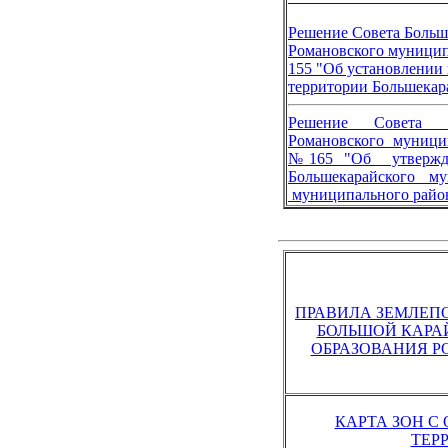
Решение Совета Больш
Романовского муниципа
155 "
Об установлении
территории
Большекар
Решение Совета Бо
Романовского муницип
№165 "Об утвержд
Большекарайского
муниципального район
ПРАВИЛА ЗЕМЛЕПО
БОЛЬШОЙ КАРА
ОБРАЗОВАНИЯ 
КАРТА ЗОН 
ТЕР