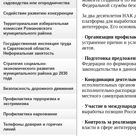
садоводства или огородничества
Федеральной службы без
Содействие развитию конкуренции
За два десятилетия НАК 
платформа для выработки
Территориальная избирательная
антитеррора. Его основн
комиссия Романовского
муниципального района
·
Организация профилак
устранение причин и ус
Государственная инспекция труда
актов.
в Саратовской области.
Неформальная занятость
·
Подготовка предложе
Федерации по формирова
Стратегия социально-
экономического развития
законодательства в данно
муниципального района до 2030
года
·
Координация деятельн
исполнительных органов 
Безопасность дорожного движения
исполнительно-распоряди
местного самоуправления
Профилактика терроризма и
экстремизма
·
Участие в международ
выработка позиции Росс
Профилактика наркомании
·
Контроль за реализац
Телефоны доверия и горячих
власти в сфере антитерро
линий