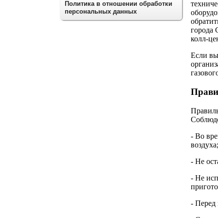
техниче
Политика в отношении обработки
персональных данных
оборудо
обратит
города 
колл-цен
Если вы
организ
газовог
Прави
Правиль
Соблюде
- Во вр
воздуха
- Не ос
- Не ис
пригото
- Перед