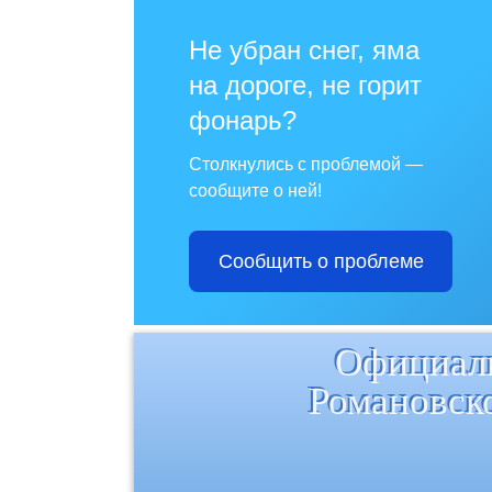
Не убран снег, яма
на дороге, не горит
фонарь?
Столкнулись с проблемой —
сообщите о ней!
Сообщить о проблеме
Официаль
Романовск