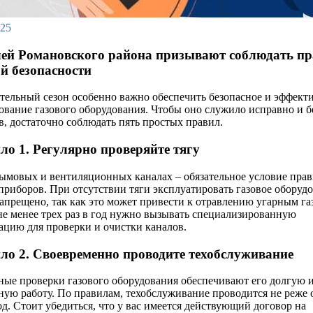
025
ей Романовского района призывают соблюдать п
ой безопасности
тельный сезон особенно важно обеспечить безопасное и эффект
ование газового оборудования. Чтобы оно служило исправно и б
в, достаточно соблюдать пять простых правил.
ло 1. Регулярно проверяйте тягу
дымовых и вентиляционных каналах – обязательное условие пра
приборов. При отсутствии тяги эксплуатировать газовое оборуд
запрещено, так как это может привести к отравлению угарным га
 не менее трех раз в год нужно вызывать специализированную
ацию для проверки и очистки каналов.
ло 2. Своевременно проводите техобслуживание
ные проверки газового оборудования обеспечивают его долгую 
ную работу. По правилам, техобслуживание проводится не реже 
год. Стоит убедиться, что у вас имеется действующий договор на