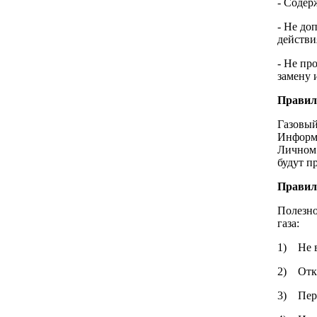
- Содер
- Не до
действи
- Не пр
замену 
Правило
Газовый
Информа
Личном 
будут п
Правило
Полезно
газа:
1) Не в
2) Откр
3) Пере