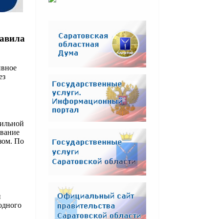
равила
ивное
ез
вильной
ование
зом. По
и
одного