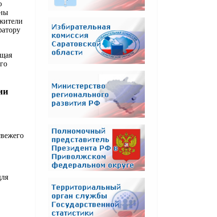
о
жны
 жители
ратору
ющая
го
ии
свежего
для