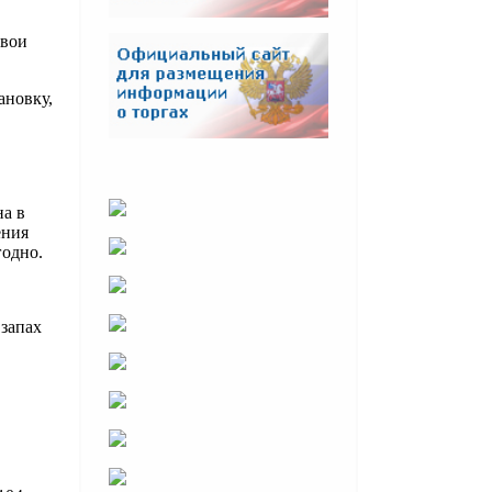
свои
ановку,
на в
ения
годно.
запах