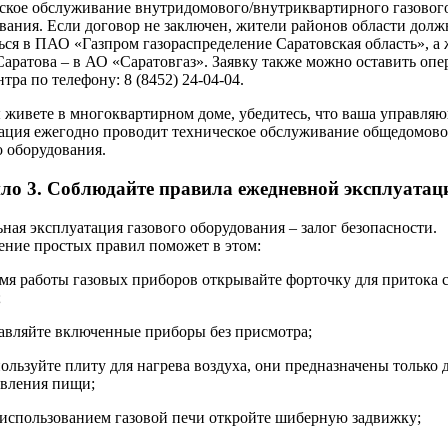
ское обслуживание внутридомового/внутриквартирного газовог
вания. Если договор не заключен, жители районов области дол
ься в ПАО «Газпром газораспределение Саратовская область», а
Саратова – в АО «Саратовгаз». Заявку также можно оставить опе
тра по телефону: 8 (8452) 24-04-04.
 живете в многоквартирном доме, убедитесь, что ваша управля
ация ежегодно проводит техническое обслуживание общедомово
о оборудования.
ло 3. Соблюдайте правила ежедневной эксплуатац
ная эксплуатация газового оборудования – залог безопасности.
ние простых правил поможет в этом:
емя работы газовых приборов открывайте форточку для притока 
;
тавляйте включенные приборы без присмотра;
пользуйте плиту для нагрева воздуха, они предназначены только 
вления пищи;
 использованием газовой печи откройте шиберную задвижку;