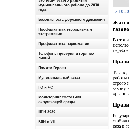
экономического развития
муниципального района до 2030
года
13.10.2
Безопасность дорожного движения
Жител
газов
Профилактика терроризма и
экстремизма
В отопи
Профилактика наркомании
использ
перебое
Телефоны доверия и горячих
линий
Прави
Памяти Героев
Тяга в 
работы 
Муниципальный заказ
строго 
ГО и ЧС
закону,
организ
Мониторинг состояния
окружающей среды
Прави
ВПН-2020
Регуляр
стабиль
КДН и ЗП
раза в 