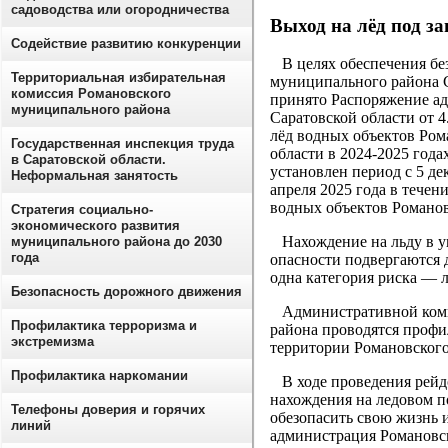
садоводства или огородничества
Выход на лёд под за
Содействие развитию конкуренции
В целях обеспечения без
Территориальная избирательная
муниципального района С
комиссия Романовского
принято Распоряжение а
муниципального района
Саратовской области от 4
лёд водных объектов Ром
Государственная инспекция труда
области в 2024-2025 год
в Саратовской области.
установлен период с 5 дек
Неформальная занятость
апреля 2025 года в течен
водных объектов Романов
Стратегия социально-
экономического развития
Нахождение на льду в ук
муниципального района до 2030
года
опасности подвергаются 
одна категория риска — 
Безопасность дорожного движения
Административной коми
Профилактика терроризма и
района проводятся профи
экстремизма
территории Романовског
Профилактика наркомании
В ходе проведения рейдо
нахождения на ледовом п
Телефоны доверия и горячих
обезопасить свою жизнь 
линий
администрация Романовс