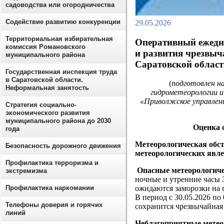
садоводства или огородничества
Содействие развитию конкуренции
29.05.2026
Территориальная избирательная
Оперативный ежедн
комиссия Романовского
и развития чрезвыч
муниципального района
Саратовской област
Государственная инспекция труда
в Саратовской области.
(
подготовлен н
Неформальная занятость
гидрометеорологии и
«Приволжское управлен
Стратегия социально-
экономического развития
муниципального района до 2030
Оценка 
года
Метеорологическая обст
Безопасность дорожного движения
метеорологических явле
Профилактика терроризма и
Опасные метеорологиче
экстремизма
ночные и утренние часы 
Профилактика наркомании
ожидаются заморозки на по
В период с 30.05.2026 по
Телефоны доверия и горячих
сохранится чрезвычайная 
линий
Неблагоприятные метеор