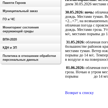
Памяти Героев
днем 30.05.2026 местами 
Муниципальный заказ
30.05.2026: ночь:
облачна
дождь. Местами туман. Ве
ГО и ЧС
+2...+7°, на возвышенных 
облачная погода с прояс
Мониторинг состояния
дождь. Местами гроза. У
окружающей среды
м/с, местами порывы до 14
ВПН-2020
31.05.2026:
облачная пог
большинстве районов кра
КДН и ЗП
местами туман. Ветер южн
порывы до 14 м/с. Темпер
Политика в отношении обработки
в воздухе и на поверхности
персональных данных
01.06.2026:
облачная пог
гроза. Ночью и утром мес
порывы до 14 м/с. Темп
Возврат к списку