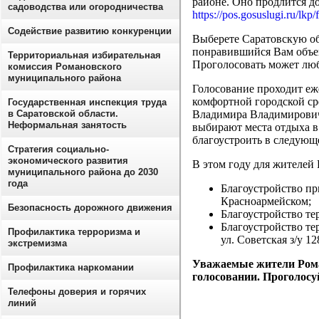
районе. Оно продлится д
садоводства или огородничества
https://pos.gosuslugi.ru/lkp
Содействие развитию конкуренции
Выберете Саратовскую об
понравившийся Вам объек
Территориальная избирательная
Проголосовать может люб
комиссия Романовского
муниципального района
Голосование проходит е
комфортной городской ср
Государственная инспекция труда
в Саратовской области.
Владимира Владимирович
Неформальная занятость
выбирают места отдыха в
благоустроить в следующ
Стратегия социально-
экономического развития
В этом году для жителей
муниципального района до 2030
года
Благоустройство пр
Красноармейском;
Безопасность дорожного движения
Благоустройство те
Благоустройство те
Профилактика терроризма и
ул. Советская з/у 12
экстремизма
Уважаемые жители Рома
Профилактика наркомании
голосовании. Проголосу
Телефоны доверия и горячих
линий