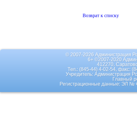
Возврат к списку
© 2007-2026 Администрация Р
6+ ©2007-2020 Админ
412270, Саратовс
Тел.: (845-44) 4-02-54, факс: (
Учредитель: Администрация Р
Главный р
Регистрационные данные: ЭЛ № Ф