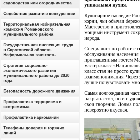
садоводства или огородничества
уникальная кухня.
Содействие развитию конкуренции
Кулинарное наследие Росс
корни, чьи обычаи бережн
Территориальная избирательная
Мастерство в приготовле
комиссия Романовского
мощный инструмент сохр
муниципального района
народа.
Государственная инспекция труда
Специалист по работе с 
в Саратовской области.
обслуживания населения 
Неформальная занятость
приглашенным гостем Ма
мастер-класс «Националь
Стратегия социально-
экономического развития
класс стал не просто ку
муниципального района до 2030
взаимопонимания. Через 
года
лучше почувствовать мно
Безопасность дорожного движения
Самая долгожданная часть
накрыть стол, но и с удо
Профилактика терроризма и
свои творения. Долма по
экстремизма
невероятно вкусная.
Профилактика наркомании
Телефоны доверия и горячих
линий